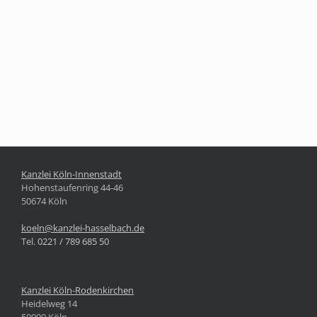
Kanzlei Köln-Innenstadt
Hohenstaufenring 44-46
50674 Köln
koeln@kanzlei-hasselbach.de
Tel.
0221 / 789 685 50
Kanzlei Köln-Rodenkirchen
Heidelweg 14
50999 Köln