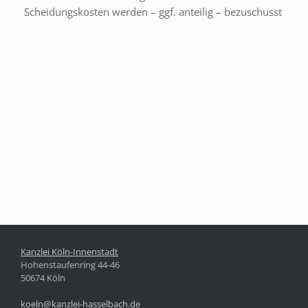
Scheidungskosten werden – ggf. anteilig – bezuschusst
Kanzlei Köln-Innenstadt
Hohenstaufenring 44-46
50674 Köln
koeln@kanzlei-hasselbach.de