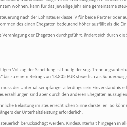
am wohnen, kann für das jeweilige Jahr eine gemeinsame steue
euerung nach der Lohnsteuerklasse IV für beide Partner oder auf 
inkommen des einen Ehegatten bedeutend höher ausfällt als die Ei
 Veranlagung der Ehegatten durchgeführt, ändert sich durch die 
en Vollzug der Scheidung ist häufig der sog. Trennungsunterhalt
s“ bis zu einem Betrag von 13.805 EUR steuerlich als Sonderausg
muss der Unterhaltsempfänger allerdings sein Einverständnis erkl
Steuerzahlungen sind aber durch den anderen Ehegatten auszuglei
hnliche Belastung im steuerrechtlichen Sinne darstellen. So könn
ängers der Unterhaltsleistung erforderlich.
steuerlich berücksichtigt werden, Kindesunterhalt hingegen in alle