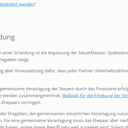
abgesetzt werden?
idung
 einer Scheidung ist die Anpassung der Steuerklassen. Spätestens
hegatten steigt.
tig aber Voraussetzung dafür, dass jeder Partner Unterhaltszahl
 gemeinsame Veranlagung der Steuern durch das Finanzamt erfol
nfte werden zusammengerechnet,
Maßstab für die Erhebung der Steue
s Ehepaars verringert.
ng der Ehegatten, der gemeinsamen steuerlichen Veranlagung zuzu
hen. Für eine gemeinsame Veranlagung muss das Ehepaar aber na
t haben, wobei dieser Begriff sehr weit ausgelegt wird. Sofern 